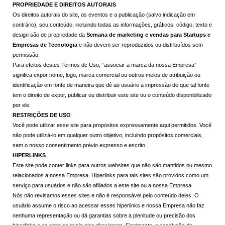
PROPRIEDADE E DIREITOS AUTORAIS
Os direitos autorais do site, os eventos e a publicação (salvo indicação em
contrário), seu conteúdo, incluindo todas as informações, gráficos, código, texto e
design são de propriedade da
Semana de marketing e vendas para Startups e
Empresas de Tecnologia
e não devem ser reproduzidos ou distribuídos sem
permissão.
Para efeitos destes Termos de Uso, “associar a marca da nossa Empresa”
significa expor nome, logo, marca comercial ou outros meios de atribuição ou
identificação em fonte de maneira que dê ao usuário a impressão de que tal fonte
tem o direito de expor, publicar ou distribuir este site ou o conteúdo disponibilizado
por ele.
RESTRIÇÕES DE USO
Você pode utilizar esse site para propósitos expressamente aqui permitidos. Você
não pode utilizá-lo em qualquer outro objetivo, incluindo propósitos comerciais,
sem o nosso consentimento prévio expresso e escrito.
HIPERLINKS
Este site pode conter links para outros websites que não são mantidos ou mesmo
relacionados à nossa Empresa. Hiperlinks para tais sites são providos como um
serviço para usuários e não são afiliados a este site ou a nossa Empresa.
Nós não revisamos esses sites e não é responsável pelo conteúdo deles. O
usuário assume o risco ao acessar esses hiperlinks e nossa Empresa não faz
nenhuma representação ou dá garantias sobre a plenitude ou precisão dos