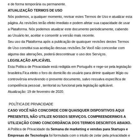
e de forma temporária ou permanente.
ATUALIZAÇÃO TERMOS DE USO
Nós podemos, a qualquer momento, revisar estes Termos de Uso e atualizar esta
página. As revisões terão efeito imediato e podem afetar sua capacidade de usar
a Plataforma. Nós podemos atualizar este documento periodicamente, cabendo
ao Usuário ler, aceitar e consentir a versão mais recente.
Seu uso da Plataforma após a publicação de quaisquer revisões destes Termos
de Uso constitui sua aceitação dessas revisões.Se Você não concordar com
alguma das alterações, poderá descontinuar o uso dos Serviços.
LEGISLAÇÃO APLICÁVEL
Esta Política de Privacidade está redigida em Português e rege-se pela legislação
brasileira.Fica eleito o foro do domicílio do usuário para dirimir qualquer litígio ou
controvérsia envolvendo o presente documento, salvo ressalva específica de
competência pessoal , territorial ou funcional pela legislação aplicável.
Atualização: 19 de fevereiro de 2020.
POLÍTICA DE PRIVACIDADE
CASO VOCÊ NÃO CONCORDE COM QUAISQUER DISPOSITIVOS AQUI
PRESENTES, NÃO UTILIZE NOSSOS SERVIÇOS. COMPREENDERMOS A
UTILIZAÇÃO COMO CONCORDÂNCIA DOS TERMOS DESCRITOS ABAIXO.
A Política de Privacidade da
Semana de marketing e vendas para Startups e
Empresas de Tecnologia
foi formulada com o intuito de zelar pela privacidade e