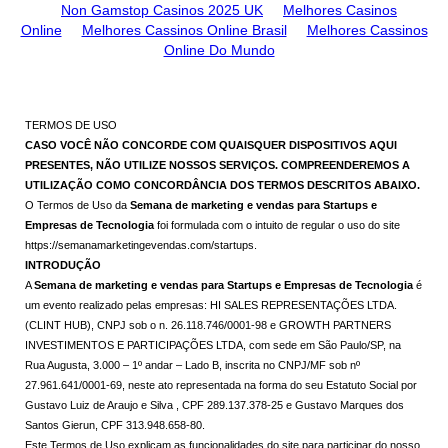
Non Gamstop Casinos 2025 UK
Melhores Casinos
Online
Melhores Cassinos Online Brasil
Melhores Cassinos
Online Do Mundo
TERMOS DE USO
CASO VOCÊ NÃO CONCORDE COM QUAISQUER DISPOSITIVOS AQUI
PRESENTES, NÃO UTILIZE NOSSOS SERVIÇOS. COMPREENDEREMOS A
UTILIZAÇÃO COMO CONCORDÂNCIA DOS TERMOS DESCRITOS ABAIXO.
O Termos de Uso da
Semana de marketing e vendas para Startups e
Empresas de Tecnologia
foi formulada com o intuito de regular o uso do site
https://semanamarketingevendas.com/startups.
INTRODUÇÃO
A
Semana de marketing e vendas para Startups e Empresas de Tecnologia
é
um evento realizado pelas empresas: HI SALES REPRESENTAÇÕES LTDA.
(CLINT HUB), CNPJ sob o n. 26.118.746/0001-98 e GROWTH PARTNERS
INVESTIMENTOS E PARTICIPAÇÕES LTDA, com sede em São Paulo/SP, na
Rua Augusta, 3.000 – 1º andar – Lado B, inscrita no CNPJ/MF sob nº
27.961.641/0001-69, neste ato representada na forma do seu Estatuto Social por
Gustavo Luiz de Araujo e Silva , CPF 289.137.378-25 e Gustavo Marques dos
Santos Gierun, CPF 313.948.658-80.
Este Termos de Uso explicam as funcionalidades do site para participar do nosso