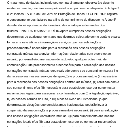
O tratamento de dados, incluindo seu compartilhamento, observará o descrito
neste documento, orientando-se pelo estrito cumprimento no disposto do Artigo 6º
e 7º, incisos I, V e IX da Lei Geral de Proteção de Dados. O CLINT HUB registra
o consentimento dos titulares para fins de cumprimento do disposto no Artigo 8º
da referida lei, oportunizando formulário de contato para demandas dos
titulares.FINALIDADESBASE JURÍDICApara cumprir as nossas obrigações
decorrentes de quaisquer contratos que tivermos celebrado com o usuário e para
fornecer a este último a informação e serviços que nos solicitar;Este
processamento é necessário para a realização das nossas obrigações
contratuais mútuas.para enviar informações relacionadas com o serviço ao
usuário, por e-mail e/ou mensagem de texto e/ou qualquer outro meio de
comunicação;Este processamento é necessário para a realização das nossas
obrigações contratuais mútuas e/ou realizado com o seu consentimento.para lhe
dar acesso aos nossos serviços de apoio;Este processamento é (i) necessário
para a realização das nossas obrigações contratuais mútuas, (ii) realizado com o
seu consentimento e/ou (iii) necessário para estabelecer, exercer ou contestar
reclamações legais.para assegurar a conformidade com (i) a legislação aplicável,
(ii) os nossos Termos de Uso, e (iii) o nosso Aviso de Privacidade, já que
determinadas violações que consideramos inadequadas poderão levar à
suspensão da sua conta;Este processamento é necessário (i) para a realização
das nossas obrigações contratuais mútuas, (ii) para cumprimento das nossas
obrigações legais e/ou (iii) para estabelecer, exercer ou contestar reclamações