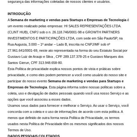
segurança das informações coletadas de nossos clientes e usuários.
INTRODUÇÃO
A
Semana de marketing e vendas para Startups e Empresas de Tecnologia
é
um evento realizado pelas empresas: HI SALES REPRESENTAÇÕES LTDA.
(CLINT HUB), CNPJ sob o n. 26.118.746/0001-98 e GROWTH PARTNERS
INVESTIMENTOS E PARTICIPAÇÕES LTDA, com sede em São Paulo/SP, na
Rua Augusta, 3.000 – 1º andar – Lado B, inscrita no CNPJ/MF sob nº
27.961.641/0001-69, neste ato representada na forma do seu Estatuto Social por
Gustavo Luiz de Araujo e Silva , CPF 289.137.378-25 e Gustavo Marques dos
Santos Gierun, CPF 313.948.658-80.
Esta Política de privacidade explica nossos pontos de vista e práticas sobre
privacidade, e como eles podem pertencer a você como usuário do nosso site e
participar do nosso evento
Semana de marketing e vendas para Startups e
Empresas de Tecnologia
. Esta página informa sobre nossas políticas sobre a
coleta, uso e divulgação de dados pessoais quando você usa nosso Serviço e as
opções que você associou a esses dados.
Usamos seus dados para fornecer e melhorar o Serviço. Ao usar o Serviço, você
concorda com a coleta e o uso de informações de acordo com esta política. A
menos que definido de outra forma nesta Política de Privacidade, os termos
usados ​​nesta Política de Privacidade têm os mesmos significados dos nossos
Termos de Uso.
DADOS PESSOAIS COLETADOS