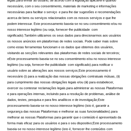
legais.para enviar ao usuário, de acordo com a legislação aplicável e quando
necessário, com o seu consentimento, materiais de marketing e informações
necessárias para facilitar o serviço e para lhe dar sugestões e recomendações
acerca de bens ou serviços relacionados com os nossos serviços e que lhe
podem interessar. Este processamento baseia-se no seu consentimento e/ou no
nosso interesse legítimo (ou seja, fornecer-lhe publicidade com
significado).Também utilizamos os seus dados para direcionarmos aos usuários
os nossos anúncios em plataformas de redes sociais. Pode saber mais sobre
como estas ferramentas funcionam e os dados que obtemos dos usuários,
visitando as secções relevantes das plataformas de redes sociais de terceiros;
eEste processamento baseia-se no seu consentimento e/ou no nosso interesse
legítimo (ou seja, fornecer-lhe publicidade com significado).para notificar o
usuário sobre as alterações aos nossos serviços;Este processamento é
necessário (i) para a realização das nossas obrigações contratuais mútuas, (ii)
para cumprimento das nossas obrigações legais e/ou (iii) para estabelecer,
exercer ou contestar reclamações legais.para administrar as nossas Plataformas
e para operações internas, incluindo para a resolução de problemas, análise de
dados, testes, pesquisa e para fins analíticos e de investigação;Este
processamento baseia-se no nosso interesse legítimo (isto é, garantir a
segurança das nossas Plataformas e melhorar as suas funcionalidades).para
melhorar as nossas Plataformas para garantir que o conteúdo é apresentado da
forma mais eficaz para os usuários e para o seu dispositivo;Este processamento
baseia-se no nosso interesse legítimo (isto é, fornecer-lhe conteúdos com