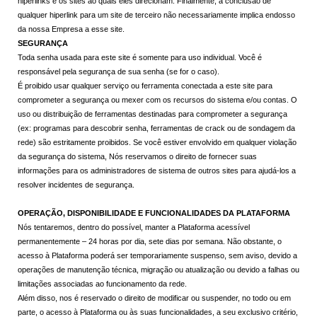
hiperlinks e os sites ao quais eles direcionam. Finalmente, a conclusão de
qualquer hiperlink para um site de terceiro não necessariamente implica endosso
da nossa Empresa a esse site.
SEGURANÇA
Toda senha usada para este site é somente para uso individual. Você é
responsável pela segurança de sua senha (se for o caso).
É proibido usar qualquer serviço ou ferramenta conectada a este site para
comprometer a segurança ou mexer com os recursos do sistema e/ou contas. O
uso ou distribuição de ferramentas destinadas para comprometer a segurança
(ex: programas para descobrir senha, ferramentas de crack ou de sondagem da
rede) são estritamente proibidos. Se você estiver envolvido em qualquer violação
da segurança do sistema, Nós reservamos o direito de fornecer suas
informações para os administradores de sistema de outros sites para ajudá-los a
resolver incidentes de segurança.
OPERAÇÃO, DISPONIBILIDADE E FUNCIONALIDADES DA PLATAFORMA
Nós tentaremos, dentro do possível, manter a Plataforma acessível
permanentemente – 24 horas por dia, sete dias por semana. Não obstante, o
acesso à Plataforma poderá ser temporariamente suspenso, sem aviso, devido a
operações de manutenção técnica, migração ou atualização ou devido a falhas ou
limitações associadas ao funcionamento da rede.
Além disso, nos é reservado o direito de modificar ou suspender, no todo ou em
parte, o acesso à Plataforma ou às suas funcionalidades, a seu exclusivo critério,