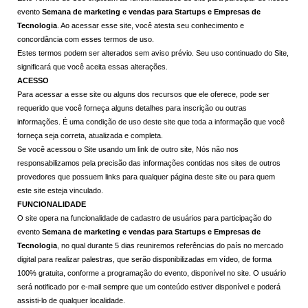
evento
Semana de marketing e vendas para Startups e Empresas de
Tecnologia
. Ao acessar esse site, você atesta seu conhecimento e
concordância com esses termos de uso.
Estes termos podem ser alterados sem aviso prévio. Seu uso continuado do Site,
significará que você aceita essas alterações.
ACESSO
Para acessar a esse site ou alguns dos recursos que ele oferece, pode ser
requerido que você forneça alguns detalhes para inscrição ou outras
informações. É uma condição de uso deste site que toda a informação que você
forneça seja correta, atualizada e completa.
Se você acessou o Site usando um link de outro site, Nós não nos
responsabilizamos pela precisão das informações contidas nos sites de outros
provedores que possuem links para qualquer página deste site ou para quem
este site esteja vinculado.
FUNCIONALIDADE
O site opera na funcionalidade de cadastro de usuários para participação do
evento
Semana de marketing e vendas para Startups e Empresas de
Tecnologia
, no qual durante 5 dias reuniremos referências do país no mercado
digital para realizar palestras, que serão disponibilizadas em vídeo, de forma
100% gratuita, conforme a programação do evento, disponível no site. O usuário
será notificado por e-mail sempre que um conteúdo estiver disponível e poderá
assisti-lo de qualquer localidade.