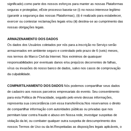
significado).como parte dos nossos esforços para manter as nossas Plataformas
seguras e protegidas; eEste processo baseia-se (i) no nosso interesse legítimo
(garantir a segurança das nossas Plataformas), (ii) é realizado para estabelecer,
exercer ou contestar reclamações legais e/ou (iii) destina-se ao cumprimento das
nossas obrigações legais.
ARMAZENAMENTO DOS DADOS
Os dados dos Usuários coletados por nós para a inscrição no Serviço serão
armazenados em ambiente seguro e controlado pelo prazo de 6 (seis) meses,
nos termos do Marco Civil da Internet. Nos eximimos de quaisquer
responsabilidades por eventuais danos e/ou prejuízos decorrentes de falhas,
vírus ou invasões do nosso banco de dados, salvo nos casos de comprovação
da culpabilidade.
COMPARTILHAMENTO DOS DADOS
Nós podemos compartilhar seus dados
de cadastro aos nossos parceiros empresariais do evento. Seu consentimento
para esta Política de Privacidade, seguido pelo envio dessas informações,
representa sua concordância com essa transferência.Nos reservamos o direito
de compartilhar informação com autoridades públicas ou privadas que nos
permitam lutar contra fraude e abuso em Nossa rede, investigar suspeitas de
violação da lei, ou combater qualquer outra suspeita de descumprimento dos
nossos Termos de Uso ou da lei.Respeitadas as disposições legais aplicáveis, o